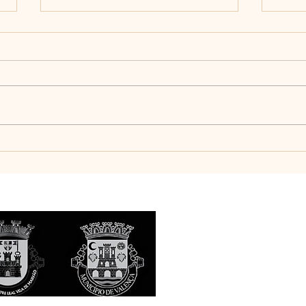
En el día en que se
¡El 
conmemora un nuevo
de A
aniversario de la Batalla del
juve
Côa, recordamos uno de los
histo
lugares más emblemáticos
de la Guerra Peninsular: el
puente sobre el río Côa.
Proyecto