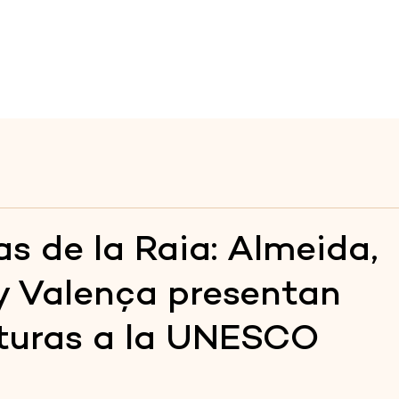
Raya
Raya
Fortalezas
Itinerarios
Educación Patrimo
as de la Raia: Almeida,
y Valença presentan
turas a la UNESCO