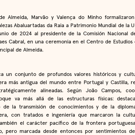
de Almeida, Marvão y Valença do Minho formalizaron 
alezas Abaluartadas da Raia a Patrimonio Mundial de la 
unio de 2024 al presidente de la Comisión Nacional de
es Cabral, en una ceremonia en el Centro de Estudios d
rincipal de Almeida.
a un conjunto de profundos valores históricos y cultur
era más antigua del mundo entre Portugal y Castilla, r
stratégicamente alineadas. Según João Campos, coor
oque va más allá de las estructuras físicas: destaca
do de la transmisión de conocimientos y de la diplomac
tera, con tratados e ingeniería que marcaron la cultu
también el carácter pacífico de la frontera portuguesa
to, pero marcada desde entonces por sentimientos de