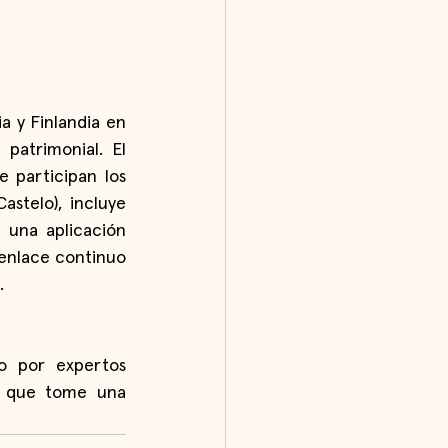
a y Finlandia en 
atrimonial. El 
e participan los 
stelo), incluye 
 una aplicación 
enlace continuo 
.
o por expertos 
a que tome una 