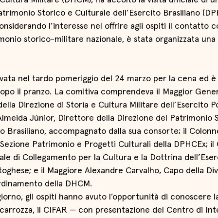
Cultura Militare (DHCM), ha accolto la visita ufficiale di 
atrimonio Storico e Culturale dell’Esercito Brasiliano (DP
nsiderando l’interesse nel offrire agli ospiti il contatto 
onio storico-militare nazionale, è stata organizzata una vi
ivata nel tardo pomeriggio del 24 marzo per la cena ed è 
dopo il pranzo. La comitiva comprendeva il Maggior Gene
ella Direzione di Storia e Cultura Militare dell’Esercito P
lmeida Júnior, Direttore della Direzione del Patrimonio S
to Brasiliano, accompagnato dalla sua consorte; il Colonne
Sezione Patrimonio e Progetti Culturali della DPHCEx; il 
iale di Collegamento per la Cultura e la Dottrina dell’Eser
toghese; e il Maggiore Alexandre Carvalho, Capo della Div
ordinamento della DHCM.
iorno, gli ospiti hanno avuto l’opportunità di conoscere l
 carrozza, il CIFAR — con presentazione del Centro di Int