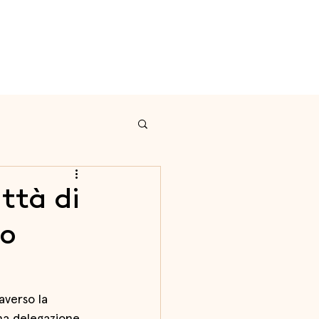
o
Programma
Conttati
ittà di
zo
averso la 