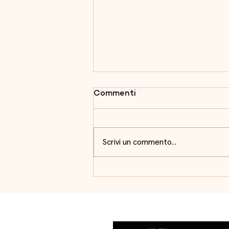
Commenti
Scrivi un commento...
Nel giorno in cui si celebra
un altro anniversario della
Battaglia del Côa,
ricordiamo uno dei luoghi
più emblematici della
Guerra Peninsulare: il Ponte