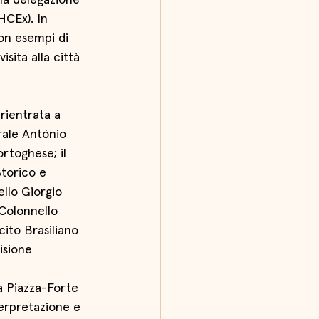
una delegazione 
HCEx). In 
con esempi di 
sita alla città 
rientrata a 
rale António 
ortoghese; il 
torico e 
llo Giorgio 
Colonnello 
cito Brasiliano 
isione 
a Piazza-Forte 
erpretazione e 