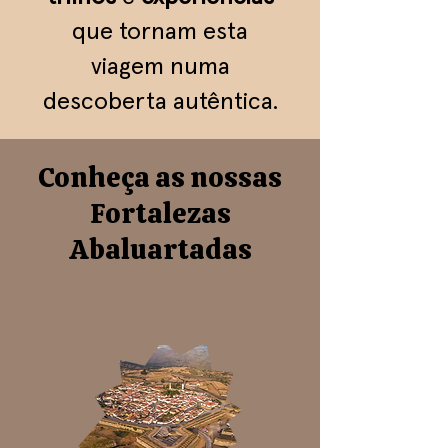
que tornam esta
viagem numa
descoberta autêntica.
Conheça as nossas
Fortalezas
Abaluartadas