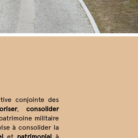
tive conjointe des
oriser
,
consolider
atrimoine militaire
ise à consolider la
el
et
patrimonial
à