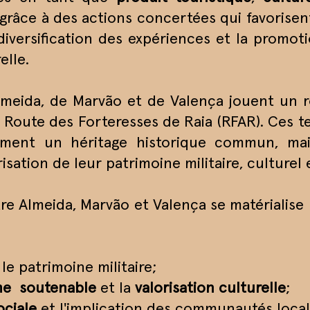
grâce à des actions concertées qui favorisent
a diversification des expériences et la promot
elle.
lmeida, de Marvão et de Valença jouent un r
Route des Forteresses de Raia (RFAR). Ces ter
ement un héritage historique commun, ma
isation de leur patrimoine militaire, culturel 
re Almeida, Marvão et Valença se matérialis
le patrimoine militaire;
me soutenable
et la
valorisation culturelle
;
ociale
et l'implication des communautés local