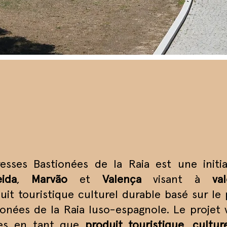
sses Bastionées de la Raia est une initia
ida
,
Marvão
et
Valença
visant à
val
it touristique culturel durable basé sur le p
onées de la Raia luso-espagnole. Le projet v
es en tant que
produit touristique
,
cultur