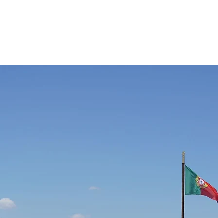
e
Raia
Forteresses
Itinéraires
Éducation au Patrimo