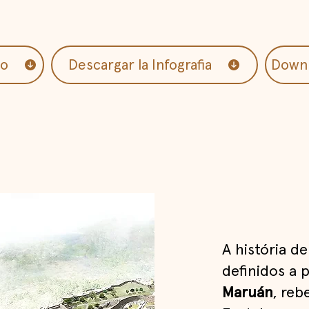
co
Descargar la Infografia
Downl
A história d
definidos a 
Maruán
, reb