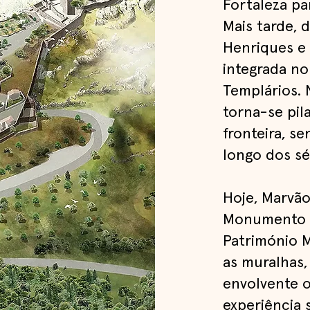
Fortaleza pa
Mais tarde, 
Henriques e 
integrada no
Templários. 
torna-se pil
fronteira, s
longo dos sé
Hoje, Marvão
Monumento N
Património 
as muralhas,
envolvente o
experiência s