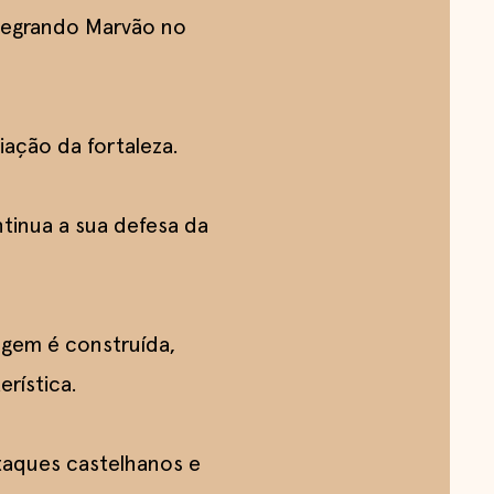
ntegrando Marvão no
liação da fortaleza.
ntinua a sua defesa da
agem é construída,
rística.
taques castelhanos e