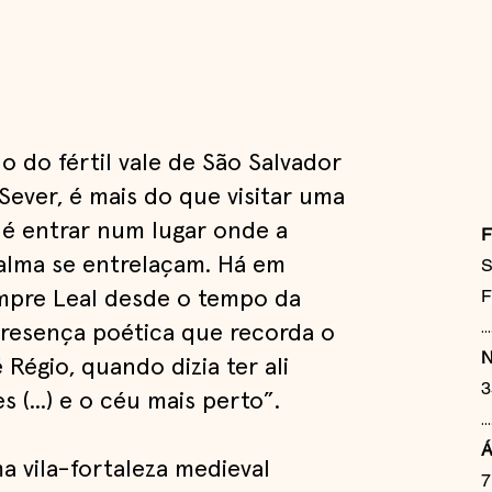
 do fértil vale de São Salvador
Sever, é mais do que visitar uma
– é entrar num lugar onde a
F
 alma se entrelaçam. Há em
S
F
mpre Leal desde o tempo da
...
 presença poética que recorda o
N
Régio, quando dizia ter ali
3
 (...) e o céu mais perto”.
...
Á
 vila-fortaleza medieval
7