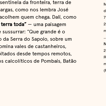
entinela da fronteira, terra de
M
 largas, como nos lembra José
d
acolhem quem chega. Dali, como
7
2
 terra toda”
— uma paisagem
m
e sussurrar: “Que grande é o
​​
o da Serra do Sapoio, sobre um
N
omina vales de castanheiros,
2
habitados desde tempos remotos,
R
s calcolíticos de Pombais, Batão
m
(