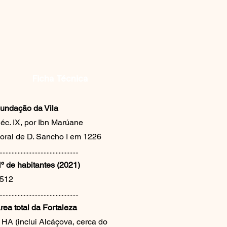
Ficha Técnica
undação da Vila
éc. IX, por Ibn Marúane
oral de D. Sancho I em 1226
....................................................
º de habitantes (2021)
512
....................................................
rea total da Fortaleza
 HA (inclui Alcáçova, cerca do