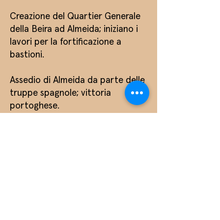
Creazione del Quartier Generale
della Beira ad Almeida; iniziano i
lavori per la fortificazione a
bastioni.
Assedio di Almeida da parte delle
truppe spagnole; vittoria
portoghese.
Un'esplosione distrugge il castello
manuelino.
Assedio durante la Guerra dei
Sette Anni; capitolazione il 25
agosto.