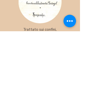
Trattato sui confini,
stipulato tra Portogallo
e Spagna
Conquista di territori da parte dei
musulmani nella penisola iberica e
dispute con i regni cristiani.
Trattato di Alcanizes: stabilisce
formalmente il confine tra il Regno di
Portogallo e il Regno di Castiglia,
definendo la Raia e integrando
Ribacôa e altre piazze importanti,
come il Campo Maior, nel territorio